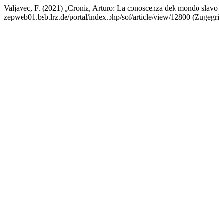
Valjavec, F. (2021) „Cronia, Arturo: La conoscenza dek mondo slavo i
zepweb01.bsb.lrz.de/portal/index.php/sof/article/view/12800 (Zugegri