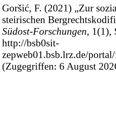
Goršić, F. (2021) „Zur sozi
steirischen Bergrechtskodif
Südost-Forschungen
, 1(1),
http://bsb0sit-
zepweb01.bsb.lrz.de/portal/
(Zugegriffen: 6 August 202