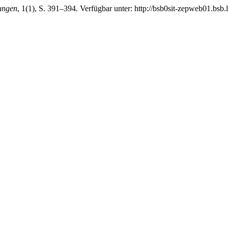
ungen
, 1(1), S. 391–394. Verfügbar unter: http://bsb0sit-zepweb01.bsb.