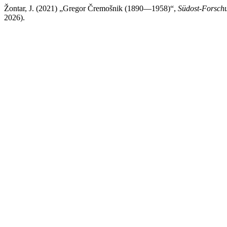
Žontar, J. (2021) „Gregor Čremošnik (1890—1958)“,
Südost-Forsch
2026).