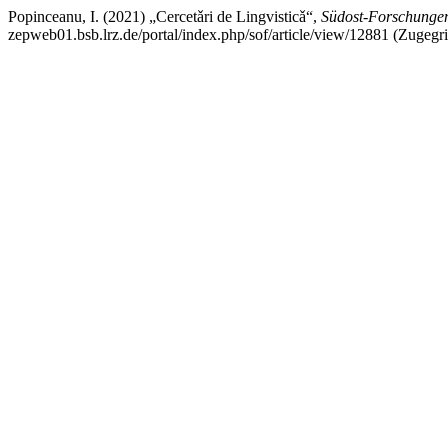
Popinceanu, I. (2021) „Cercetǎri de Lingvisticǎ“,
Südost-Forschunge
zepweb01.bsb.lrz.de/portal/index.php/sof/article/view/12881 (Zugegri