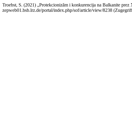
Troebst, S. (2021) „Protekcionizăm i konkurencija na Balkanite pre
zepweb01.bsb.lrz.de/portal/index.php/sof/article/view/8238 (Zugegrif