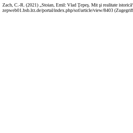
Zach, C.-R. (2021) „Stoian, Emil: Vlad Ţepeş. Mit şi realitate istorică
zepweb01.bsb.lrz.de/portal/index.php/sof/article/view/8403 (Zugegrif