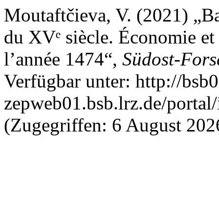
Moutaftčieva, V. (2021) „Ba
du XVᵉ siècle. Économie et 
l’année 1474“,
Südost-For
Verfügbar unter: http://bsb0
zepweb01.bsb.lrz.de/portal/
(Zugegriffen: 6 August 202