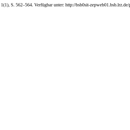
, 1(1), S. 562–564. Verfügbar unter: http://bsb0sit-zepweb01.bsb.lrz.de