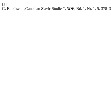
[1]
G. Baudisch, „Canadian Slavic Studies“,
SOF
, Bd. 1, Nr. 1, S. 378–