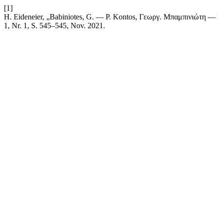
[1]
H. Eideneier, „Babiniotes, G. — P. Kontos, Γεωργ. Μπαμπινιώτη —
1, Nr. 1, S. 545–545, Nov. 2021.