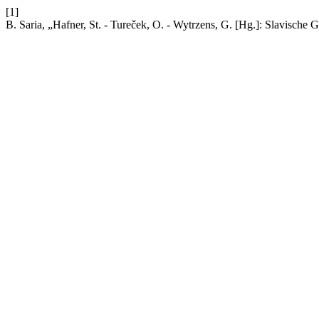
[1]
B. Saria, „Hafner, St. - Tureček, O. - Wytrzens, G. [Hg.]: Slavische 