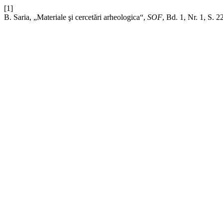
[1]
B. Saria, „Materiale şi cercetări arheologica“,
SOF
, Bd. 1, Nr. 1, S. 