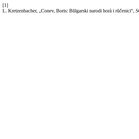
[1]
L. Kretzenbacher, „Conev, Boris: Bŭlgarski narodi horà i rŭčenici“,
S