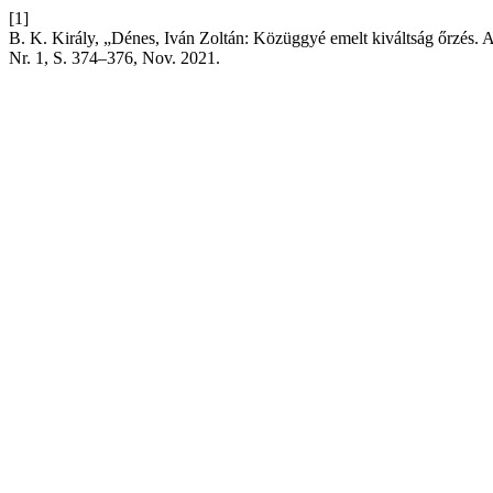
[1]
B. K. Király, „Dénes, Iván Zoltán: Közüggyé emelt kiváltság őrzés. 
Nr. 1, S. 374–376, Nov. 2021.