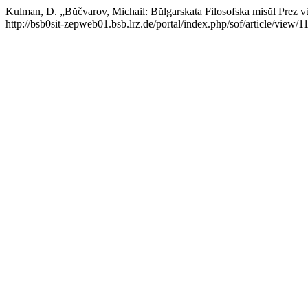
Kulman, D. „Bŭčvarov, Michail: Bŭlgarskata Filosofska misŭl Prez 
http://bsb0sit-zepweb01.bsb.lrz.de/portal/index.php/sof/article/view/1