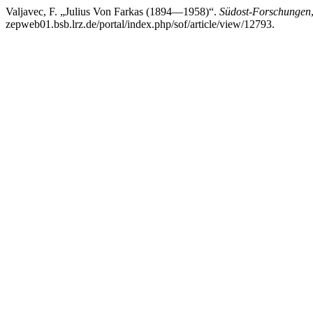
Valjavec, F. „Julius Von Farkas (1894—1958)“.
Südost-Forschungen
zepweb01.bsb.lrz.de/portal/index.php/sof/article/view/12793.