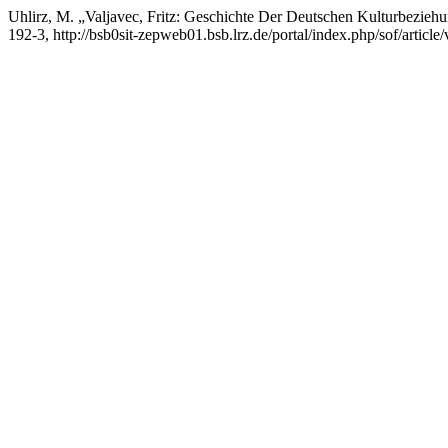
Uhlirz, M. „Valjavec, Fritz: Geschichte Der Deutschen Kulturbezie
192-3, http://bsb0sit-zepweb01.bsb.lrz.de/portal/index.php/sof/article