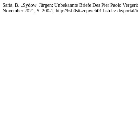
Saria, B. „Sydow, Jürgen: Unbekannte Briefe Des Pier Paolo Vergeri
November 2021, S. 200-1, http://bsb0sit-zepweb01.bsb.lrz.de/portal/i