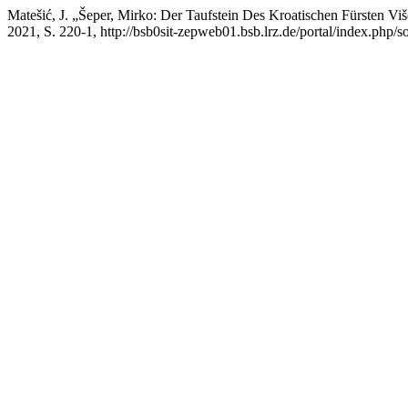
Matešić, J. „Šeper, Mirko: Der Taufstein Des Kroatischen Fürsten Vi
2021, S. 220-1, http://bsb0sit-zepweb01.bsb.lrz.de/portal/index.php/so