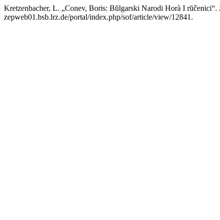
Kretzenbacher, L. „Conev, Boris: Bŭlgarski Narodi Horà I rŭčenici“.
zepweb01.bsb.lrz.de/portal/index.php/sof/article/view/12841.