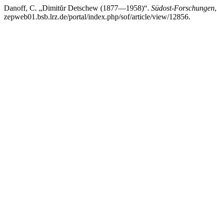
Danoff, C. „Dimitŭr Detschew (1877—1958)“.
Südost-Forschungen
zepweb01.bsb.lrz.de/portal/index.php/sof/article/view/12856.