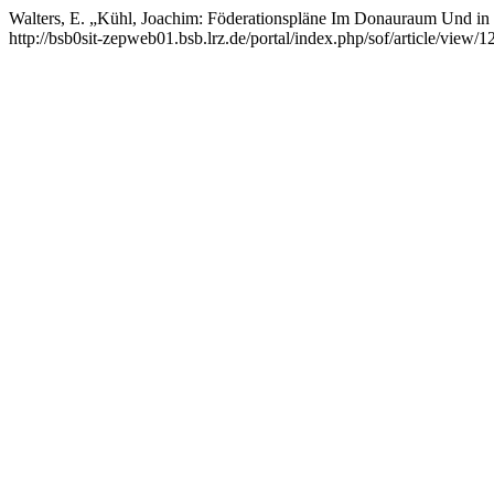
Walters, E. „Kühl, Joachim: Föderationspläne Im Donauraum Und in 
http://bsb0sit-zepweb01.bsb.lrz.de/portal/index.php/sof/article/view/1