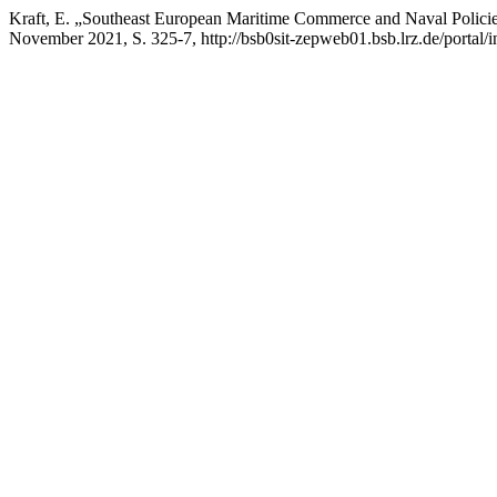
Kraft, E. „Southeast European Maritime Commerce and Naval Policie
November 2021, S. 325-7, http://bsb0sit-zepweb01.bsb.lrz.de/portal/i