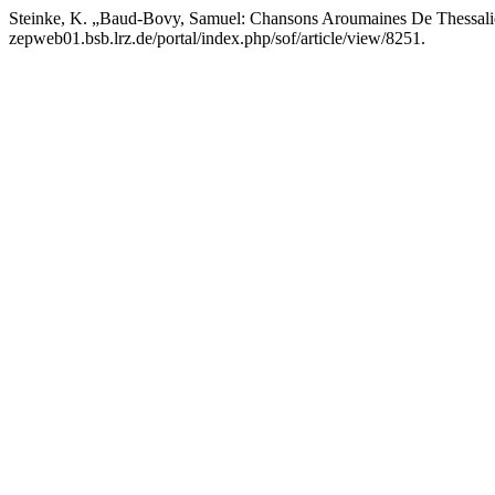
Steinke, K. „Baud-Bovy, Samuel: Chansons Aroumaines De Thessal
zepweb01.bsb.lrz.de/portal/index.php/sof/article/view/8251.