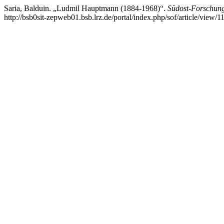
Saria, Balduin. „Ludmil Hauptmann (1884-1968)“.
Südost-Forschun
http://bsb0sit-zepweb01.bsb.lrz.de/portal/index.php/sof/article/view/1