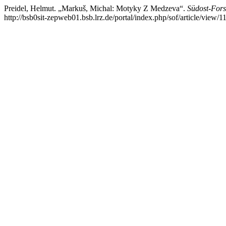
Preidel, Helmut. „Markuš, Michal: Motyky Z Medzeva“.
Südost-For
http://bsb0sit-zepweb01.bsb.lrz.de/portal/index.php/sof/article/view/1