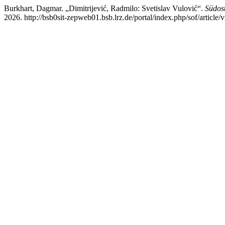
Burkhart, Dagmar. „Dimitrijević, Radmilo: Svetislav Vulović“.
Südos
2026. http://bsb0sit-zepweb01.bsb.lrz.de/portal/index.php/sof/article/