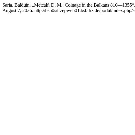
Saria, Balduin. „Metcalf, D. M.: Coinage in the Balkans 810—1355“
August 7, 2026. http://bsb0sit-zepweb01.bsb.lrz.de/portal/index.php/s