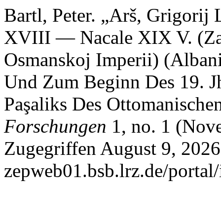
Bartl, Peter. „Arš, Grigorij
XVIII — Nacale XIX V. (Za
Osmanskoj Imperii) (Alban
Und Zum Beginn Des 19. Jh
Paşaliks Des Ottomanische
Forschungen
1, no. 1 (Nov
Zugegriffen August 9, 2026.
zepweb01.bsb.lrz.de/portal/