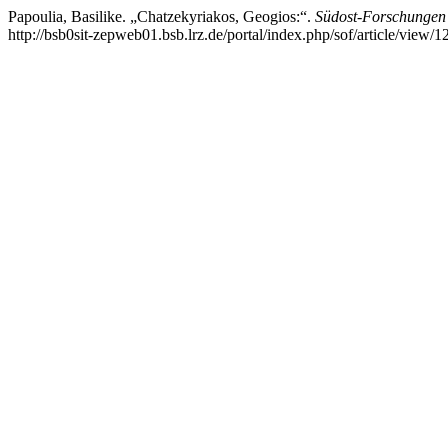
Papoulia, Basilike. „Chatzekyriakos, Geogios:“.
Südost-Forschungen
http://bsb0sit-zepweb01.bsb.lrz.de/portal/index.php/sof/article/view/1