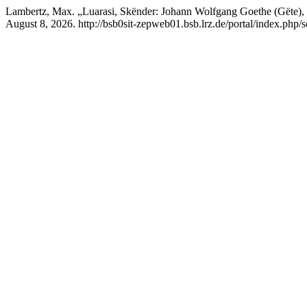
Lambertz, Max. „Luarasi, Skënder: Johann Wolfgang Goethe (Gëte), 
August 8, 2026. http://bsb0sit-zepweb01.bsb.lrz.de/portal/index.php/s