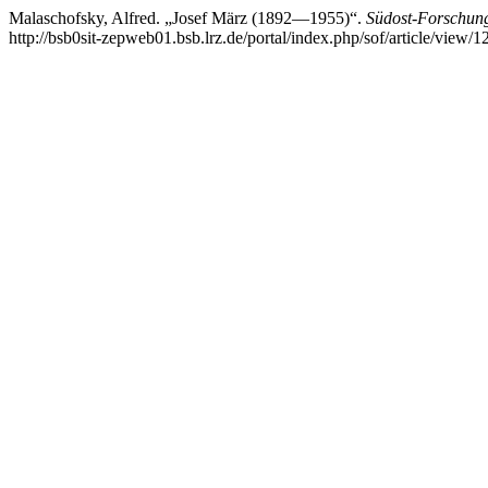
Malaschofsky, Alfred. „Josef März (1892—1955)“.
Südost-Forschun
http://bsb0sit-zepweb01.bsb.lrz.de/portal/index.php/sof/article/view/1