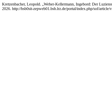
Kretzenbacher, Leopold. „Weber-Kellermann, Ingebord: Der Luzien
2026. http://bsb0sit-zepweb01.bsb.lrz.de/portal/index.php/sof/article