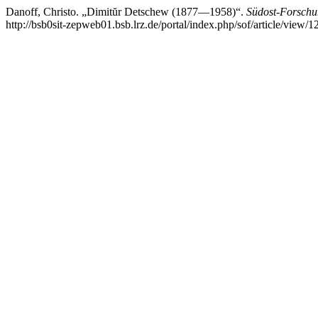
Danoff, Christo. „Dimitŭr Detschew (1877—1958)“.
Südost-Forsch
http://bsb0sit-zepweb01.bsb.lrz.de/portal/index.php/sof/article/view/1