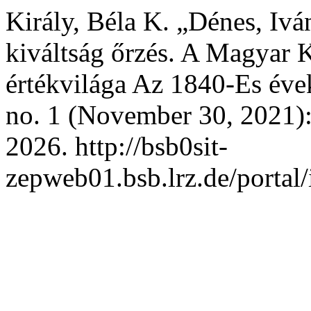
Király, Béla K. „Dénes, Iv
kiváltság őrzés. A Magyar 
értékvilága Az 1840-Es év
no. 1 (November 30, 2021):
2026. http://bsb0sit-
zepweb01.bsb.lrz.de/portal/