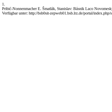
1.
Pribić-Nonnenmacher E. Šmatlák, Stanislav: Básnik Laco Novomeský. 
Verfügbar unter: http://bsb0sit-zepweb01.bsb.lrz.de/portal/index.php/s