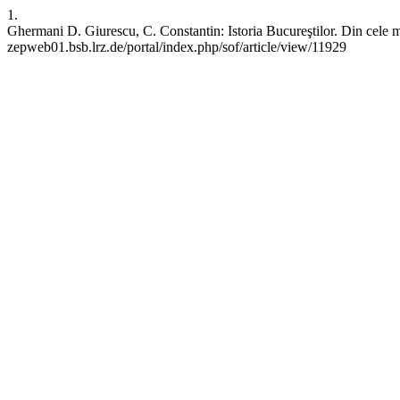
1.
Ghermani D. Giurescu, C. Constantin: Istoria Bucureştilor. Din cele ma
zepweb01.bsb.lrz.de/portal/index.php/sof/article/view/11929