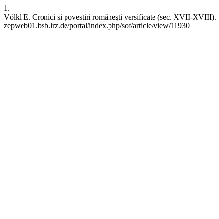
1.
Völkl E. Cronici si povestiri româneşti versificate (sec. XVII-XVIII).
zepweb01.bsb.lrz.de/portal/index.php/sof/article/view/11930