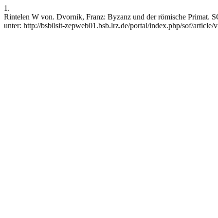
1.
Rintelen W von. Dvornik, Franz: Byzanz und der römische Primat. SO
unter: http://bsb0sit-zepweb01.bsb.lrz.de/portal/index.php/sof/article