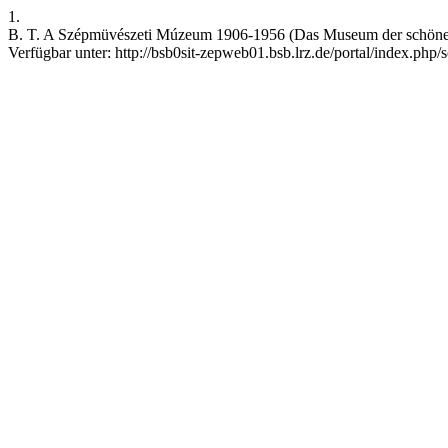
1.
B. T. A Szépmüvészeti Múzeum 1906-1956 (Das Museum der schönen K
Verfügbar unter: http://bsb0sit-zepweb01.bsb.lrz.de/portal/index.php/