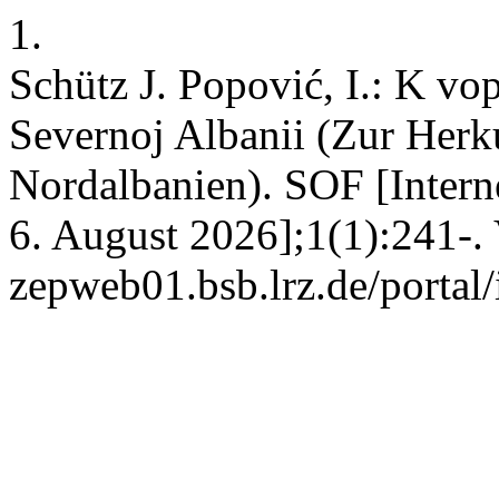
1.
Schütz J. Popović, I.: K vo
Severnoj Albanii (Zur Herk
Nordalbanien). SOF [Interne
6. August 2026];1(1):241-. V
zepweb01.bsb.lrz.de/portal/