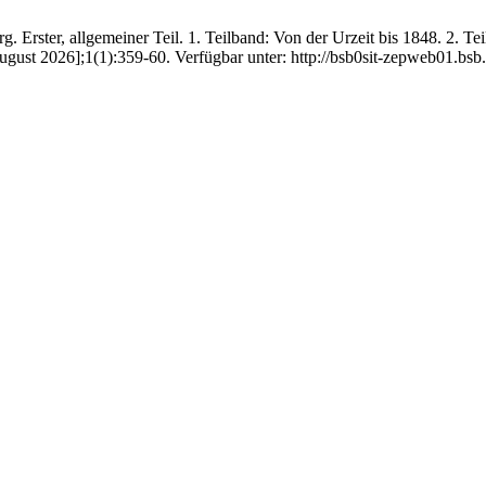
. Erster, allgemeiner Teil. 1. Teilband: Von der Urzeit bis 1848. 2. Te
ugust 2026];1(1):359-60. Verfügbar unter: http://bsb0sit-zepweb01.bsb.l