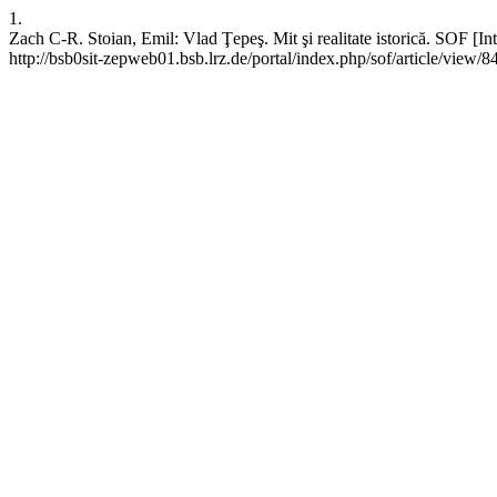
1.
Zach C-R. Stoian, Emil: Vlad Ţepeş. Mit şi realitate istorică. SOF [I
http://bsb0sit-zepweb01.bsb.lrz.de/portal/index.php/sof/article/view/8