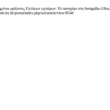
μένοι ορίζοντες Ελλήνων εμπόρων: Τό πανηγύρι στη Senigallia (18ος—
b.lrz.de/portal/index.php/sof/article/view/8548