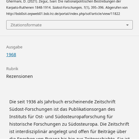
Ghermani, D. (2021). Žeguc, Ivan: Die nationalpolitischen Bestrebungen der
Karpato-Ruthenen 1848-1914.
Südost-Forschungen
,
1
(1), 395–396. Abgerufen von
http://bsb0sit-zepweb01.bsb.lrz.de/portal/index.php/sof/article/view/11822
Zitationsformate
Ausgabe
1968
Rubrik
Rezensionen
Die seit 1936 als Jahrbuch erscheinende Zeitschrift
Südost-Forschungen ist das Publikationsorgan des
Instituts für Ost- und Südosteuropaforschung für
historische Forschungen zu Südosteuropa. Die Zeitschrift
ist interdisziplinär angelegt und offen für Beiträge über
die Epochen von Byzanz bis hin zur Zeitgeschichte. Sie ist