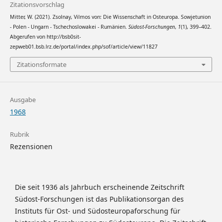
Zitationsvorschlag
Mitter, W. (2021). Zsolnay, Vilmos von: Die Wissenschaft in Osteuropa. Sowjetunion
- Polen - Ungarn - Tschechoslowakei - Rumänien.
Südost-Forschungen
,
1
(1), 399–402.
Abgerufen von http://bsb0sit-
zepweb01.bsb.lrz.de/portal/index.php/sof/article/view/11827
Zitationsformate
Ausgabe
1968
Rubrik
Rezensionen
Die seit 1936 als Jahrbuch erscheinende Zeitschrift
Südost-Forschungen ist das Publikationsorgan des
Instituts für Ost- und Südosteuropaforschung für