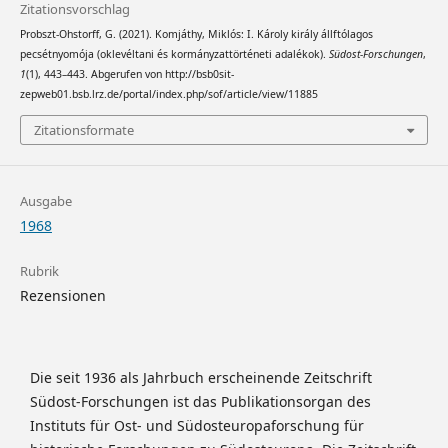
Zitationsvorschlag
Probszt-Ohstorff, G. (2021). Komjáthy, Miklós: I. Károly király állftólagos
pecsétnyomója (oklevéltani és kormányzattörténeti adalékok).
Südost-Forschungen
,
1
(1), 443–443. Abgerufen von http://bsb0sit-
zepweb01.bsb.lrz.de/portal/index.php/sof/article/view/11885
Zitationsformate
Ausgabe
1968
Rubrik
Rezensionen
Die seit 1936 als Jahrbuch erscheinende Zeitschrift
Südost-Forschungen ist das Publikationsorgan des
Instituts für Ost- und Südosteuropaforschung für