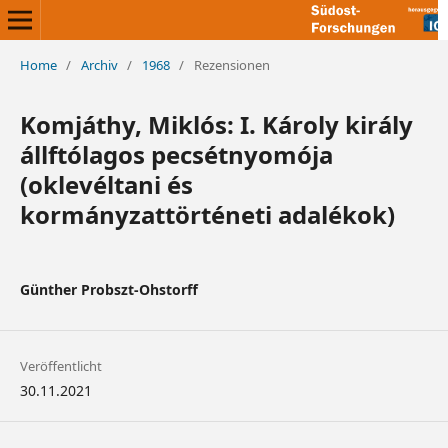
Home
/
Archiv
/
1968
/
Rezensionen
Komjáthy, Miklós: I. Károly király
állftólagos pecsétnyomója
(oklevéltani és
kormányzattörténeti adalékok)
Günther Probszt-Ohstorff
Veröffentlicht
30.11.2021