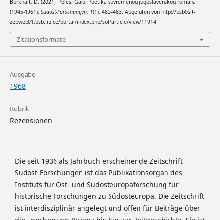
Burkhart, D. (2021). Peleš, Gajo: Poetika suvremenog jugoslavenskog romana
(1945-1961).
Südost-Forschungen
,
1
(1), 482–483. Abgerufen von http://bsb0sit-
zepweb01.bsb.lrz.de/portal/index.php/sof/article/view/11914
Zitationsformate
Ausgabe
1968
Rubrik
Rezensionen
Die seit 1936 als Jahrbuch erscheinende Zeitschrift
Südost-Forschungen ist das Publikationsorgan des
Instituts für Ost- und Südosteuropaforschung für
historische Forschungen zu Südosteuropa. Die Zeitschrift
ist interdisziplinär angelegt und offen für Beiträge über
die Epochen von Byzanz bis hin zur Zeitgeschichte. Sie ist