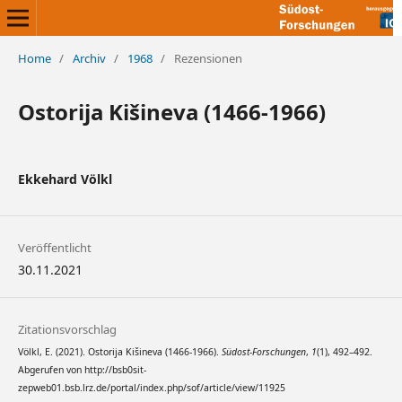
Home
/
Archiv
/
1968
/
Rezensionen
Ostorija Kišineva (1466-1966)
Ekkehard Völkl
Veröffentlicht
30.11.2021
Zitationsvorschlag
Völkl, E. (2021). Ostorija Kišineva (1466-1966).
Südost-Forschungen
,
1
(1), 492–492.
Abgerufen von http://bsb0sit-
zepweb01.bsb.lrz.de/portal/index.php/sof/article/view/11925