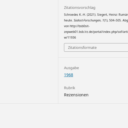
Zitationsvorschlag
Schroeder, K.-H. (2021). Siegert, Heinz: Rumä
heute.
Südost-Forschungen
,
1
(1), 504–505. Ab
von http://bsb0sit-
zepweb01.bsb.lrz.de/portal/index.php/sof/arti
w/11936
Zitationsformate
Ausgabe
1968
Rubrik
Rezensionen